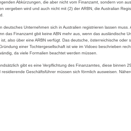
klingenden Abkürzungen, die aber nicht vom Finanzamt, sondern von au
 vergeben wird und auch nicht mit (2) der ARBN, die Australian Regis
d.
in deutsches Unternehmen sich in Australien registrieren lassen muss
nn das Finanzamt gbit keine ABN mehr aus, wenn das ausländische Unt
riert ist, also über eine ARBN verfügt. Das deutsche, österreichische o
 Gründung einer Tochtergesellschaft ist wie im Vidoeo beschrieben rech
aufwändig, da viele Formalien beachtet werden müssen.
undsätzlich gibt es eine Verpflichtung des Finanzamtes, diese binnen 2
d residierende Geschäftsführer müssen sich förmlich ausweisen. Nähere 