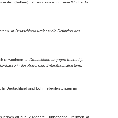
 des ersten (halben) Jahres sowieso nur eine Woche.
In
werden.
In Deutschland umfasst die Definition des
rlich anwachsen.
In Deutschland dagegen besteht je
kenkasse in der Regel eine Entgeltersatzleistung.
es. In Deutschland sind Lohnnebenleistungen im
s jedoch oft nur 12 Monate – unbezahlte Elternzeit.
In