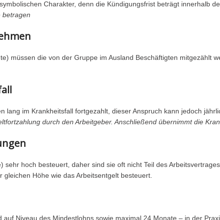
ch symbolischen Charakter, denn die Kündigungsfrist beträgt innerhalb
e betragen
rnehmen
igte) müssen die von der Gruppe im Ausland Beschäftigten mitgezählt 
all
en lang im Krankheitsfall fortgezahlt, dieser Anspruch kann jedoch jäh
eltfortzahlung durch den Arbeitgeber. Anschließend übernimmt die Kran
tungen
sehr hoch besteuert, daher sind sie oft nicht Teil des Arbeitsvertrag
r gleichen Höhe wie das Arbeitsentgelt besteuert.
d auf Niveau des Mindestlohns sowie maximal 24 Monate – in der Praxi